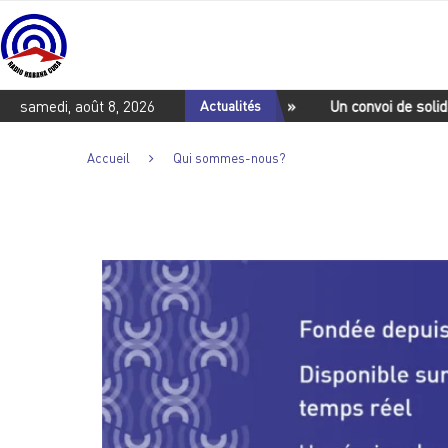
li du livre « …et puis Fidel est arrivé »
samedi, août 8, 2026
Actualités
Un convoi de solidarité
Accueil
Qui sommes-nous?