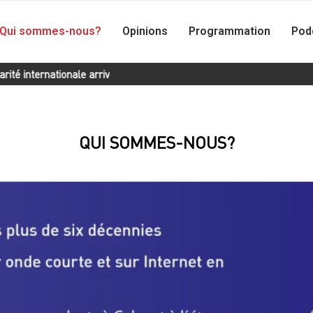
Qui sommes-nous?
Opinions
Programmation
Pod
 internationale arrive à Cuba en hommage à Fidel Castro
Le dialo
QUI SOMMES-NOUS?