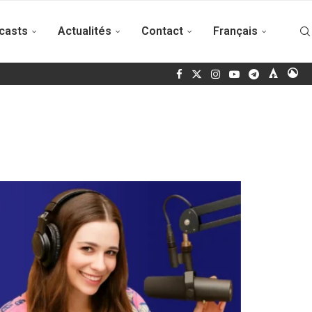
casts
Actualités
Contact
Français
gue politique au Venezuela s’est poursuivi sans avancées majeures.