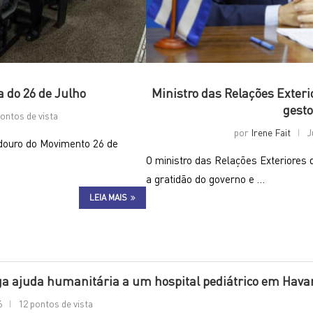
a do 26 de Julho
Ministro das Relações Exter
gesto
ontos de vista
por
Irene Fait
J
adouro do Movimento 26 de
O ministro das Relações Exteriores
a gratidão do governo e …
LEIA MAIS
 ajuda humanitária a um hospital pediátrico em Hava
6
12 pontos de vista