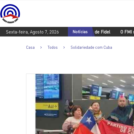
ajam a Cuba para o centenário de Fidel
Sexta-feira, Agosto 7, 2026
Notícias
O FMI retorna à Bolívia
Casa
Todos
Solidariedade com Cuba