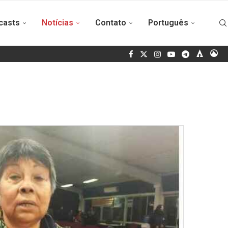
casts
Notícias
Contato
Português
o a Cuba
Brigadistas chilenos viajam a Cuba para o centenário de