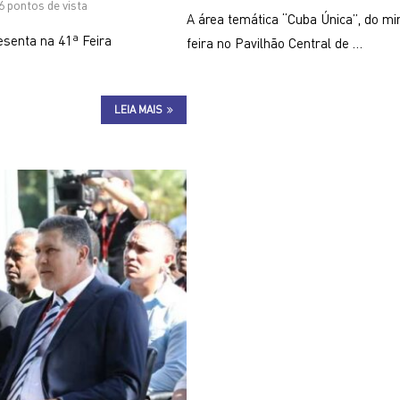
6 pontos de vista
A área temática “Cuba Única”, do mi
senta na 41ª Feira
feira no Pavilhão Central de …
LEIA MAIS