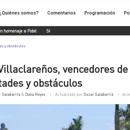
¿Quiénes somos?
Comentarios
Programación
Po
del
Sin mayores trascendencias continuó diálogo político en Ven
des y obstáculos
Villaclareños, vencedores de
ltades y obstáculos
 Salabarría
&
Dalia Reyes
Actualizado por
Oscar Salabarría
dici