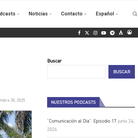
dcasts
Noticias
Contacto
Español
ezuela
Cuba brilla con oro y plata en certamen de ballet en Sudá
Buscar
BUSCAR
embre 30, 2025
NUESTROS PODCASTS
“Comunicación al Dia”. Episodio 17
junio 24,
2026