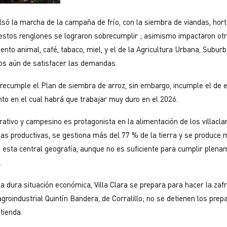
ulsó la marcha de la campaña de frío, con la siembra de viandas, hort
 estos renglones se lograron sobrecumplir ; asimismo impactaron o
nto animal, café, tabaco, miel, y el de la Agricultura Urbana, Suburb
os aún de satisfacer las demandas.
obrecumple el Plan de siembra de arroz, sin embargo, incumple el de 
nto en el cual habrá que trabajar muy duro en el 2026.
rativo y campesino es protagonista en la alimentación de los villacla
s productivas, se gestiona más del 77 % de la tierra y se produce 
esta central geografía, aunque no es suficiente para cumplir plena
.
a dura situación económica, Villa Clara se prepara para hacer la zaf
groindustrial Quintín Bandera, de Corralillo; no se detienen los prep
tienda.