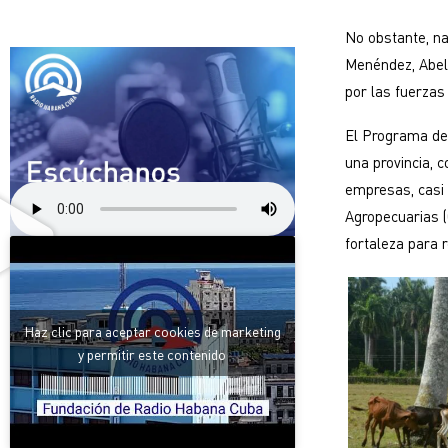
No obstante, nad
Menéndez, Abel
por las fuerzas 
El Programa de 
una provincia, c
empresas, casi 
Agropecuarias (
fortaleza para 
Haz clic para aceptar cookies de marketing
y permitir este contenido