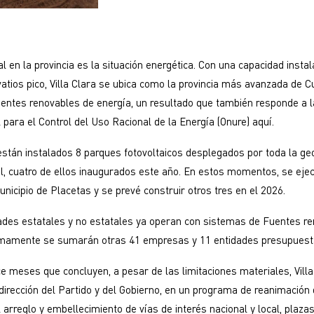
al en la provincia es la situación energética. Con una capacidad inst
atios pico, Villa Clara se ubica como la provincia más avanzada de C
uentes renovables de energía, un resultado que también responde a l
 para el Control del Uso Racional de la Energía (Onure) aquí.
 están instalados 8 parques fotovoltaicos desplegados por toda la ge
ral, cuatro de ellos inaugurados este año. En estos momentos, se eje
unicipio de Placetas y se prevé construir otros tres en el 2026.
ades estatales y no estatales ya operan con sistemas de Fuentes r
ximamente se sumarán otras 41 empresas y 11 entidades presupuest
e meses que concluyen, a pesar de las limitaciones materiales, Villa
a dirección del Partido y del Gobierno, en un programa de reanimación 
el arreglo y embellecimiento de vías de interés nacional y local, plaza