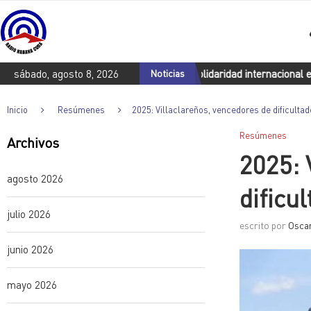
Arriba a Cuba convoy de solidaridad internacional en homenaje a Fi
sábado, agosto 8, 2026
Noticias
Inicio
Resúmenes
2025: Villaclareños, vencedores de dificulta
Resúmenes
Archivos
2025: 
agosto 2026
dificu
julio 2026
escrito por
Oscar
junio 2026
mayo 2026