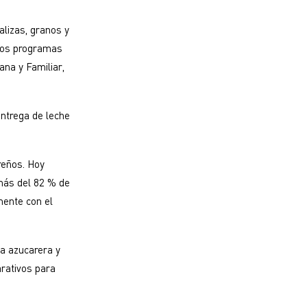
alizas, granos y
tros programas
ana y Familiar,
entrega de leche
reños. Hoy
más del 82 % de
mente con el
ra azucarera y
arativos para