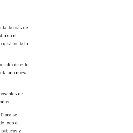
alada de más de
uba en el
a gestión de la
ografía de este
cuta una nueva
enovables de
adas.
 Clara se
de todo el
s públicas y