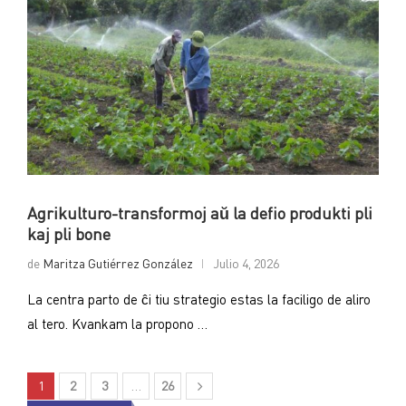
Agrikulturo-transformoj aŭ la defio produkti pli
kaj pli bone
de
Maritza Gutiérrez González
Julio 4, 2026
La centra parto de ĉi tiu strategio estas la faciligo de aliro
al tero. Kvankam la propono …
1
2
3
…
26