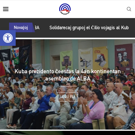
de ALBA
Novaĵoj
Solidarecaj grupoj el Ĉilio vojaĝis al Kubo por la Centjar
Open toolbar
Kuba prezidento ĉeestas la 4an kontinentan
asembleo de ALBA
LEGU PLI