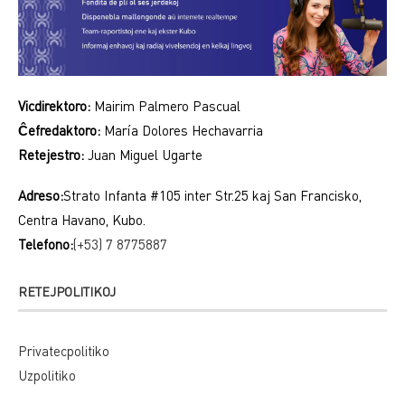
Vicdirektoro:
Mairim Palmero Pascual
Ĉefredaktoro:
María Dolores Hechavarria
Retejestro:
Juan Miguel Ugarte
Adreso:
Strato Infanta #105 inter Str.25 kaj San Francisko,
Centra Havano, Kubo.
Telefono:
(+53) 7 8775887
RETEJPOLITIKOJ
Privatecpolitiko
Uzpolitiko