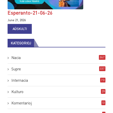
Esperanto-21-06-26
June 21, 2026
AŬSKULTI
KATEGORIOJ
Nacia
367
Supre
337
Internacia
70
Kulturo
29
Komentarioj
13