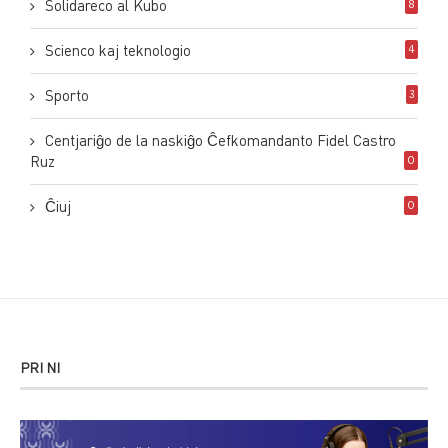
Solidareco al Kubo
8
Scienco kaj teknologio
4
Sporto
3
Centjariĝo de la naskiĝo Ĉefkomandanto Fidel Castro
Ruz
0
Ĉiuj
0
PRI NI