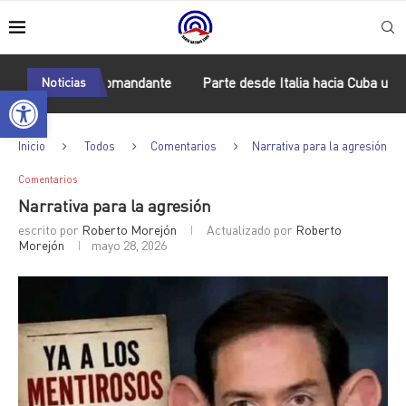
ibuto al Comandante
Noticias
Parte desde Italia hacia Cuba un nuevo ca
Abrir barra de herramientas
Inicio
Todos
Comentarios
Narrativa para la agresión
Comentarios
Narrativa para la agresión
escrito por
Roberto Morejón
Actualizado por
Roberto
Morejón
mayo 28, 2026