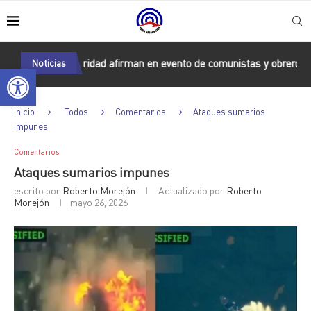
la solidaridad afirman en evento de comunistas y obreros
Noticias
Acti
Abrir barra de herramientas
Inicio
Todos
Comentarios
Ataques sumarios
impunes
Comentarios
Ataques sumarios impunes
escrito por
Roberto Morejón
Actualizado por
Roberto
Morejón
mayo 26, 2026