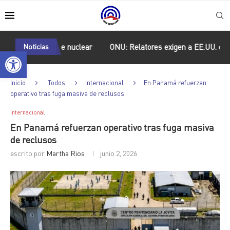
con desarme nuclear
Noticias
ONU: Relatores exigen a EE.UU. cesar host
Abrir barra de herramientas
Inicio
Todos
Internacional
En Panamá refuerzan
operativo tras fuga masiva de reclusos
Internacional
En Panamá refuerzan operativo tras fuga masiva
de reclusos
escrito por
Martha Rios
junio 2, 2026