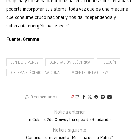
máquina y no se ha parado de hacer acciones sobre ella para
poderla incorporar al sistema, toda vez que es una máquina
que consume crudo nacional y nos da independencia y
soberanía energética», aseveró.
Fuente: Granma
CEN LIDIO PÉREZ
GENERACIÓN ELÉCTRICA
HOLGUÍN
SISTEMA ELÉCTRICO NACIONAL
VICENTE DE LA O LEVY
0 comentarios
0
Noticia anterior
En Cuba el 2do Convoy Europeo de Solidaridad
Noticia siguiente
Continúa el movimiento “Mi firma por la Patria”