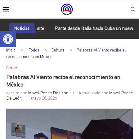
Comandante
Noticias
Parte desde Italia hacia Cuba un nuevo cargamento d
Abrir barra de herramientas
Inicio
Todos
Cultura
Palabras Al Viento recibe el
reconocimiento en México
Cultura
Palabras Al Viento recibe el reconocimiento en
México
escrito por
Mavel Ponce De León
Actualizado por
Mavel Ponce
De León
mayo 28, 2026