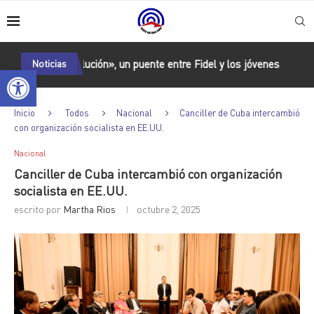
ción Revolución», un puente entre Fidel y los jóvenes
Noticias
Operación 
Abrir barra de herramientas
Inicio
Todos
Nacional
Canciller de Cuba intercambió
con organización socialista en EE.UU.
Nacional
Canciller de Cuba intercambió con organización
socialista en EE.UU.
escrito por
Martha Rios
octubre 2, 2025