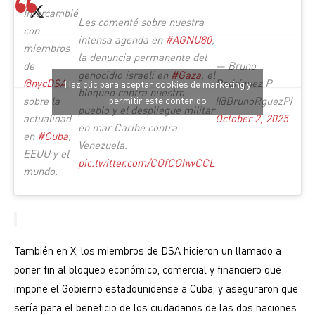
Intercambié
Les comenté sobre nuestra
con
intensa agenda en
#AGNU80
,
miembros
la denuncia permanente del
de
— Bruno
genocidio israelí en
#Gaza
, el
@nycDSA
Rodríguez P
Haz clic para aceptar cookies de marketing y
bloqueo contra nuestro
sobre la
permitir este contenido
(@BrunoRguezP)
pueblo y el despliegue militar
actualidad
October 2, 2025
en mar Caribe contra
en
#Cuba
,
Venezuela.
EEUU y el
pic.twitter.com/COfCOhwCCL
mundo.
También en X, los miembros de DSA hicieron un llamado a
poner fin al bloqueo económico, comercial y financiero que
impone el Gobierno estadounidense a Cuba, y aseguraron que
sería para el beneficio de los ciudadanos de las dos naciones.