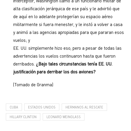
interceptor, Washington llamó a un funcionario militar de
alta clasificación jerárquica de ese país y le advirtió que
de aquí en lo adelante protegerían su espacio aéreo
militarmente si fuera menester, y le instó a volver a casa
y animó a las agencias apropiadas para que pararan esos
vuelos; y
EE. UU. simplemente hizo eso, pero a pesar de todas las
advertencias los vuelos continuaron hasta que fueron
derribados.
¿Bajo tales circunstancias tenía EE. UU.
justificación para derribar los dos aviones?
(Tomado de Granma)
CUBA
ESTADOS UNIDOS
HERMANOS AL RESCATE
HILLARY CLINTON
LEONARD WEINGLASS