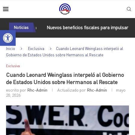
 en Cuba
Noticias
Nuevos beneficios fiscales para impulsar las energías
Abrir barra de herramientas
Inicio
Exclusiva
Cuando Leonard Weinglass interpeló al
Gobierno de Estados Unidos sobre Hermanos al Rescate
Exclusiva
Cuando Leonard Weinglass interpeló al Gobierno
de Estados Unidos sobre Hermanos al Rescate
escrito por
Rhc-Admin
Actualizado por
Rhc-Admin
mayo
20, 2026