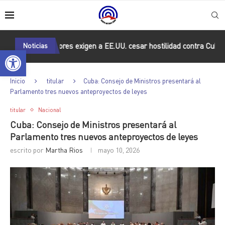
U: Relatores exigen a EE.UU. cesar hostilidad contra Cuba
Noticias
Pres
Abrir barra de herramientas
Inicio
titular
Cuba: Consejo de Ministros presentará al
Parlamento tres nuevos anteproyectos de leyes
titular
Nacional
Cuba: Consejo de Ministros presentará al
Parlamento tres nuevos anteproyectos de leyes
escrito por
Martha Rios
mayo 10, 2026