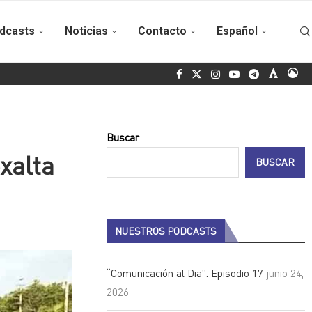
dcasts
Noticias
Contacto
Español
cano
Sugieren en EE.UU.utilizar crisis energética en Cuba para a
Buscar
xalta
BUSCAR
NUESTROS PODCASTS
“Comunicación al Dia”. Episodio 17
junio 24,
2026