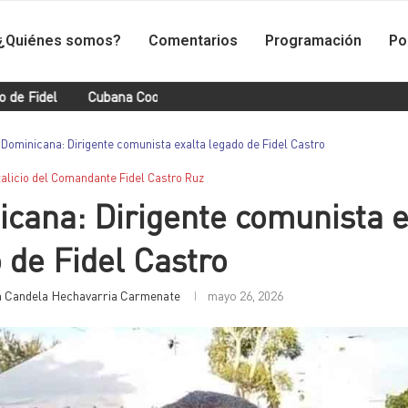
¿Quiénes somos?
Comentarios
Programación
Po
l
Cubana Cooper conquista otro oro e iguala récord centroameri
Dominicana: Dirigente comunista exalta legado de Fidel Castro
talicio del Comandante Fidel Castro Ruz
cana: Dirigente comunista e
 de Fidel Castro
 Candela Hechavarria Carmenate
mayo 26, 2026