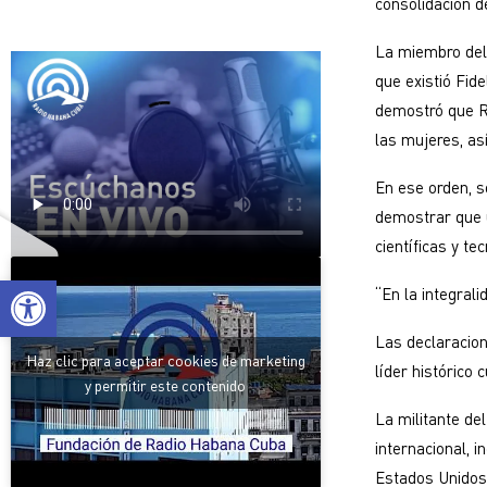
consolidación d
La miembro del
que existió Fid
demostró que Re
las mujeres, as
En ese orden, so
demostrar que u
científicas y te
Abrir barra de herramientas
“En la integrali
Las declaracion
Haz clic para aceptar cookies de marketing
líder histórico
y permitir este contenido
La militante de
internacional, 
Estados Unidos