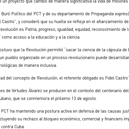
e un proyecto que cambió de manera significativa la vida de millones
 Buró Político del PCT y de su departamento de Propaganda expres
el Castro”, y consideró que su huella se refleja en el afianzamiento d
volución es Patria, progreso, igualdad, equidad, reconocimiento de 
í como acceso a la educación y a la ciencia.
stuvo que la Revolución permitió “sacar la ciencia de la cápsula de la
n pueblo organizado en un proceso revolucionario puede desarrolla
cnológicas de manera inclusiva.
dad del concepto de Revolución, el referente obligado es Fidel Castro”
es de Virtudes Álvarez se producen en el contexto del centenario del 
 cubano, que se conmemora el próximo 13 de agosto.
l PCT ha mantenido una postura activa en defensa de las causas just
incluyendo su rechazo al bloqueo económico, comercial y financiero i
 contra Cuba.