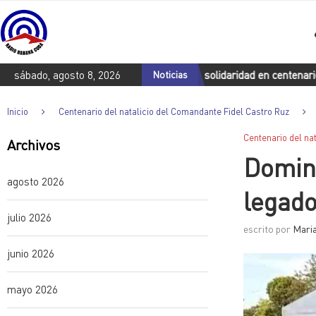
Sindicato italiano trae a Cuba su solidaridad en centenario de Fide
sábado, agosto 8, 2026
Noticias
Inicio
Centenario del natalicio del Comandante Fidel Castro Ruz
Centenario del na
Archivos
Domini
agosto 2026
legado
julio 2026
escrito por
Maria
junio 2026
mayo 2026