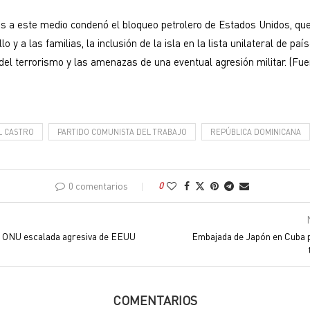
s a este medio condenó el bloqueo petrolero de Estados Unidos, qu
lo y a las familias, la inclusión de la isla en la lista unilateral de paí
del terrorismo y las amenazas de una eventual agresión militar. (Fu
L CASTRO
PARTIDO COMUNISTA DEL TRABAJO
REPÚBLICA DOMINICANA
0 comentarios
0
n ONU escalada agresiva de EEUU
Embajada de Japón en Cuba 
COMENTARIOS