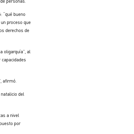
 de personas.
ó: “qué bueno
e un proceso que
los derechos de
 oligarquía”, al
r capacidades
, afirmó.
natalicio del
as a nivel
mpuesto por