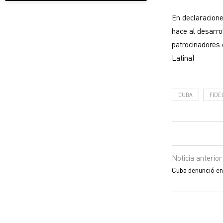
En declaracione
hace al desarrol
patrocinadores 
Latina)
CUBA
FIDE
Noticia anterior
Cuba denunció e