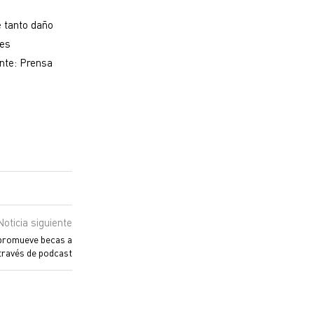
e tanto daño
ses
ente: Prensa
Noticia siguiente
promueve becas a
través de podcast