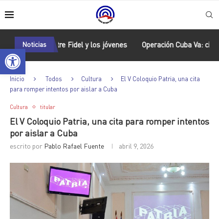
ente entre Fidel y los jóvenes
Noticias
Operación Cuba Va: cien años, cie
Abrir barra de herramientas
Inicio
Todos
Cultura
El V Coloquio Patria, una cita
para romper intentos por aislar a Cuba
Cultura
titular
El V Coloquio Patria, una cita para romper intentos
por aislar a Cuba
escrito por
Pablo Rafael Fuente
abril 9, 2026