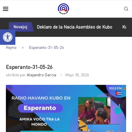
 de Fidel
Novaĵoj
Deklaro de la Nacia Asembleo de Kubo
Kuba prez
Open toolbar
Hejmo
Esperanto-31-05-26
Esperanto-31-05-26
skribite per
Alejandro Garcia
Majo 30, 2026