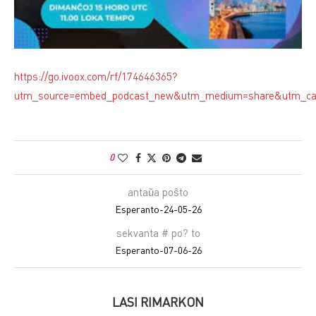
https://go.ivoox.com/rf/174646365?
utm_source=embed_podcast_new&utm_medium=share&utm_c
0
antaŭa poŝto
Esperanto-24-05-26
sekvanta # po? to
Esperanto-07-06-26
LASI RIMARKON