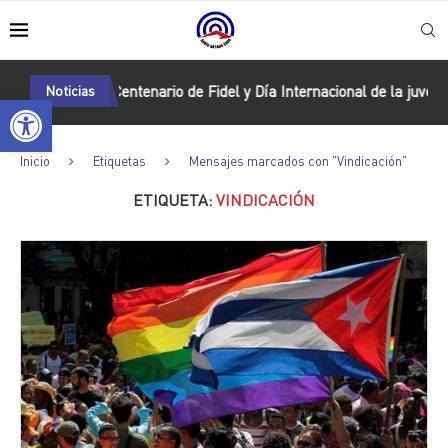
illa Clara por Centenario de Fidel y Día Internacional de la juventud
Noticias
Abrir barra de herramientas
Inicio
Etiquetas
Mensajes marcados con "Vindicación"
ETIQUETA:
VINDICACIÓN