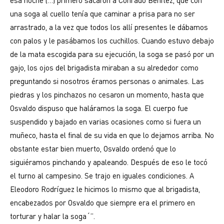
esa noche (…) primero sacaron a Conrado Benítez, que con
una soga al cuello tenía que caminar a prisa para no ser
arrastrado, a la vez que todos los allí presentes le dábamos
con palos y le pasábamos los cuchillos. Cuando estuvo debajo
de la mata escogida para su ejecución, la soga se pasó por un
gajo, los ojos del brigadista miraban a su alrededor como
preguntando si nosotros éramos personas o animales. Las
piedras y los pinchazos no cesaron un momento, hasta que
Osvaldo dispuso que haláramos la soga. El cuerpo fue
suspendido y bajado en varias ocasiones como si fuera un
muñeco, hasta el final de su vida en que lo dejamos arriba. No
obstante estar bien muerto, Osvaldo ordenó que lo
siguiéramos pinchando y apaleando. Después de eso le tocó
el turno al campesino. Se trajo en iguales condiciones. A
Eleodoro Rodríguez le hicimos lo mismo que al brigadista,
encabezados por Osvaldo que siempre era el primero en
torturar y halar la soga´”.