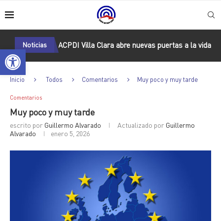
peranza: ACPDI Villa Clara abre nuevas puertas a la vida
Noticias
Ferná
Abrir barra de herramientas
Inicio
Todos
Comentarios
Muy poco y muy tarde
Comentarios
Muy poco y muy tarde
escrito por
Guillermo Alvarado
Actualizado por
Guillermo
Alvarado
enero 5, 2026