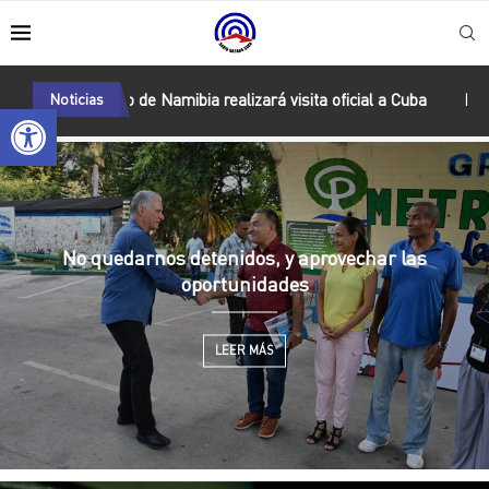
tro de Namibia realizará visita oficial a Cuba
Noticias
Presentan “Colecci
Abrir barra de herramientas
No quedarnos detenidos, y aprovechar las
oportunidades
LEER MÁS