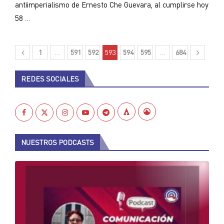
antiimperialismo de Ernesto Che Guevara, al cumplirse hoy
58 …
1
…
591
592
593
594
595
…
684
REDES SOCIALES
NUESTROS PODCASTS