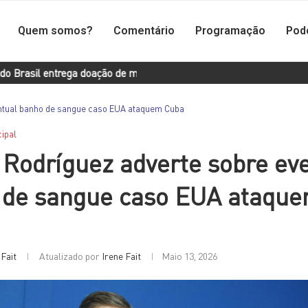
Quem somos?
Comentário
Programação
Pod
 entrega doação de medicamentos a Cuba
O primeiro-ministro d
entual banho de sangue caso EUA ataquem Cuba
cipal
Rodríguez adverte sobre ev
 de sangue caso EUA ataqu
 Fait
Atualizado por
Irene Fait
Maio 13, 2026