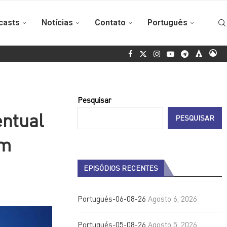
casts
Notícias
Contato
Português
a Namíbia fará uma visita oficial a Cuba
Santo Domingo 2026: o 
Pesquisar
entual
PESQUISAR
em
EPISÓDIOS RECENTES
Portugués-06-08-26
Agosto 6, 2026
Portugués-05-08-26
Agosto 5, 2026