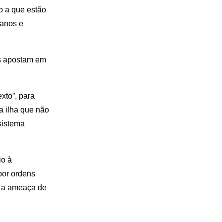
o a que estão
banos e
as apostam em
xto”, para
 ilha que não
sistema
io à
por ordens
e a ameaça de