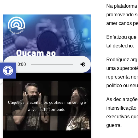
Na plataforma
promovendo se
americanos pe
Enfatizou que 
tal desfecho.
Rodríguez arg
Open toolbar
uma superpotê
representa ne
político ou se
As declaraçõe
Clique para aceitar os cookies marketing e
intensificação
ativar este conteúdo
executivas qu
guerra.