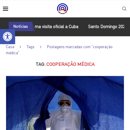
 Namíbia fará uma visita oficial a Cuba
Notícias
Santo Domingo 2026: o c
Open toolbar
Casa
Tags
Postagens marcadas com "cooperação
médica"
TAG:
COOPERAÇÃO MÉDICA