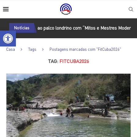
osta retorna ao palco londrino com “Mitos e Mestres Modernos”
Notícias
Open toolbar
Casa
Tags
Postagens marcadas com "FitCuba2026"
TAG:
FITCUBA2026