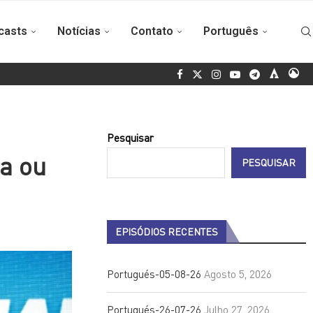
casts
Notícias
Contato
Português
Cuba e Granada reforçam a cooperação na área da educação
Ma
Pesquisar
a ou
PESQUISAR
EPISÓDIOS RECENTES
Portugués-05-08-26
Agosto 5, 2026
Portugués-26-07-26
Julho 27, 2026