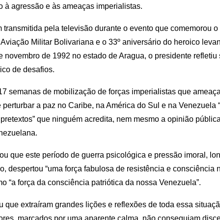
o à agressão e às ameaças imperialistas.
ransmitida pela televisão durante o evento que comemorou o
 Aviação Militar Bolivariana e o 33º aniversário do heroico levan
de novembro de 1992 no estado de Aragua, o presidente refletiu 
rico de desafios.
7 semanas de mobilização de forças imperialistas que ameaç
perturbar a paz no Caribe, na América do Sul e na Venezuela “
 pretextos” que ninguém acredita, nem mesmo a opinião públic
nezuelana.
u que este período de guerra psicológica e pressão imoral, lo
o, despertou “uma força fabulosa de resistência e consciência 
 “a força da consciência patriótica da nossa Venezuela”.
 que extraíram grandes lições e reflexões de toda essa situaçã
iores, marcados por uma aparente calma, não conseguiam disce