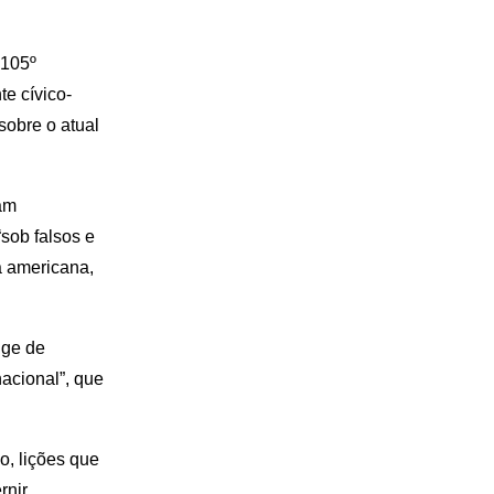
 105º
te cívico-
sobre o atual
am
sob falsos e
a americana,
nge de
nacional”, que
o, lições que
rnir