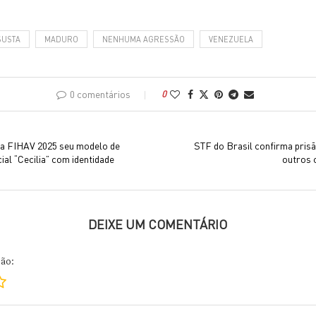
SUSTA
MADURO
NENHUMA AGRESSÃO
VENEZUELA
0 comentários
0
na FIHAV 2025 seu modelo de
STF do Brasil confirma pris
icial “Cecilia” com identidade
outros 
DEIXE UM COMENTÁRIO
ção: