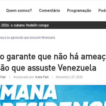
Quem somos?
Comentário
Programação
Pod
bano Hodelín conquista medalha de ouro no salto em distância
eaça ou agressão que assuste Venezuela
o garante que não há ameaç
ão que assuste Venezuela
 Fait
Atualizado por
Irene Fait
Novembro 27, 2025