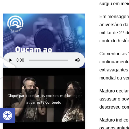
surgiu em mei
Em mensagem t
aniversário da
militar de 27 
contexto histó
Comentou as 1
continuamente 
extravagantes
mundial ou ve
Maduro declaro
Clique para aceitar os cookies marketing e
assustar o pov
ativar este conteúdo
descreveu como
Open toolbar
Maduro indicou
os anos anter