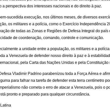
 a perspectiva dos interesses nacionais e do direito à paz.
em-sucedida execução, nos últimos meses, de diversos exercíc
ção, os militares e a polícia, como o Exercício Independência 2
ivação de todas as Zonas e Regiões de Defesa Integral do país
cidade de coordenação, comando, controle e comunicação.
cialmente a unidade entre a população, os militares e a políci
oda a Venezuela de defender nosso direito à paz e à estabilidad
nternacional, pela Carta das Nações Unidas e pela Constituição 
 Defesa Vladimir Padrino parabenizou toda a Força Aérea e afi
guma para falhar na tarefa de defender esta terra centímetro po
mperialismo não cometa o erro de atacar a Venezuela, pois o p
tá pronto e preparado para qualquer circunstância.
 Latina