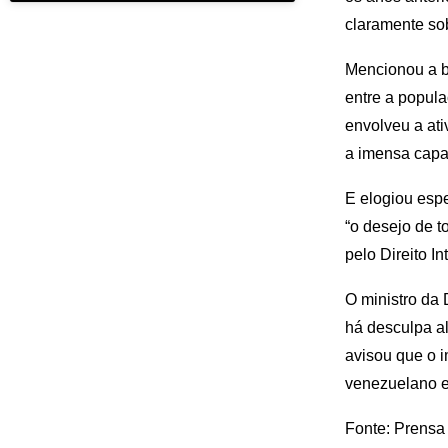
claramente sob
Mencionou a b
entre a popula
envolveu a at
a imensa capa
E elogiou espe
“o desejo de t
pelo Direito I
O ministro da
há desculpa al
avisou que o i
venezuelano es
Fonte: Prensa