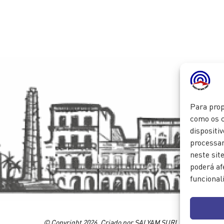
Para prop
como os c
dispositi
processa
neste sit
poderá af
funcional
© Copyright 2026. Criado por SALYAM SURL.