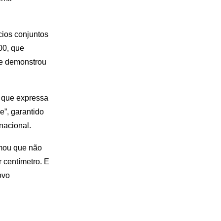
ios conjuntos
00, que
 e demonstrou
a que expressa
e”, garantido
nacional.
rmou que não
r centímetro. E
ovo