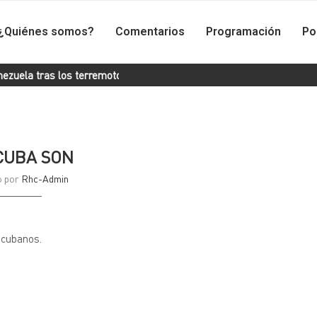
¿Quiénes somos?
Comentarios
Programación
Po
la tras los terremotos
No quedarnos detenidos, y aprovechar l
CUBA SON
o por
Rhc-Admin
 cubanos.