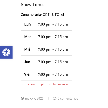
Show Times
[UTC-4]
Zona horaria
:
CDT
Lun
:
7:00 pm
-
7:15 pm
Mar
:
7:00 pm
-
7:15 pm
Abrir barra de herramientas
Mié
:
7:00 pm
-
7:15 pm
Jue
:
7:00 pm
-
7:15 pm
Vie
:
7:00 pm
-
7:15 pm
← Horario completo de la emisora
mayo 7, 2026
0 comentarios