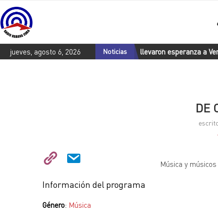
condecora a los 18 héroes cubanos que llevaron esperanza a Venezue
jueves, agosto 6, 2026
Noticias
DE 
escrit
Música y músicos
Información del programa
Género
:
Música