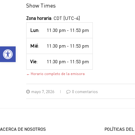
Show Times
[UTC-4]
Zona horaria
:
CDT
Lun
:
11:30 pm
-
11:53 pm
Mié
:
11:30 pm
-
11:53 pm
Abrir barra de herramientas
Vie
:
11:30 pm
-
11:53 pm
← Horario completo de la emisora
mayo 7, 2026
0 comentarios
ACERCA DE NOSOTROS
POLÍTICAS DEL 