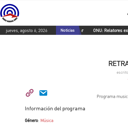
afirma compromiso con desarme nuclear
jueves, agosto 6, 2026
Noticias
ONU: Relatores exigen 
RETRA
escrit
Programa musical
Información del programa
Género
:
Música