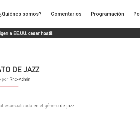
¿Quiénes somos?
Comentarios
Programación
Po
a EE.UU. cesar hostilidad contra Cuba
Presidente Díaz-Canel a
TO DE JAZZ
o por
Rhc-Admin
 especializado en el género de jazz.