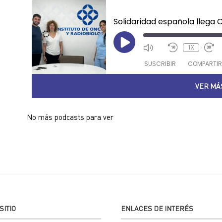
FEED RSS
ENLACE
Campaña de Solidaridad
Solidaridad española llega 
INCRUST
AR
1X
SUSCRIBIR
COMPARTIR
VER MÁ
COMPAR
TIR
FEED RSS
ENLACE
Comunicación al Día
“Comunicación al Dia”. Episo
INCRUST
AR
1X
SUSCRIBIR
COMPARTIR
VER MÁ
COMPAR
TIR
FEED RSS