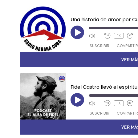
Reporteros Informan
Una historia de amor por C
1X
SUSCRIBIR
COMPARTIR
VER MÁ
COMPAR
iVoox
TIR
FEED RSS
ENLACE
El Alba de Fidel
INCRUST
AR
1X
SUSCRIBIR
COMPARTIR
VER MÁ
COMPAR
TIR