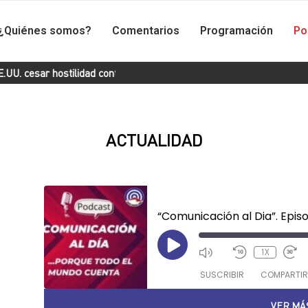
¿Quiénes somos?
Comentarios
Programación
Po
 hostilidad contra Cuba
Presidente Díaz-Canel asiste a inaugu
ACTUALIDAD
Reporteros Informan
“Comunicación al Dia”. Episo
1X
SUSCRIBIR
COMPARTIR
VER MÁ