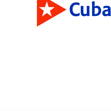
Miguel Díaz-Canel: «Nuestros combatientes serán siempre un ejemplo de heroísmo»
00:00
/
00:19:24
S
able a la paz
00:00
/
00:06:05
S