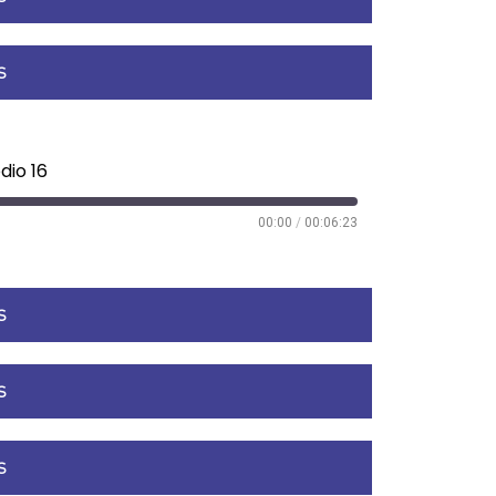
S
dio 16
00:00
/
00:06:23
S
S
S