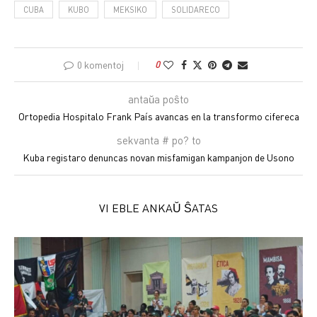
CUBA
KUBO
MEKSIKO
SOLIDARECO
0 komentoj
0
antaŭa poŝto
Ortopedia Hospitalo Frank País avancas en la transformo cifereca
sekvanta # po? to
Kuba registaro denuncas novan misfamigan kampanjon de Usono
VI EBLE ANKAŬ ŜATAS