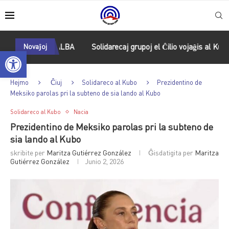
embleo de ALBA
Novaĵoj
Solidarecaj grupoj el Ĉilio vojaĝis al Kubo por la
Open toolbar
Hejmo
Ĉiuj
Solidareco al Kubo
Prezidentino de
Meksiko parolas pri la subteno de sia lando al Kubo
Solidareco al Kubo
Nacia
Prezidentino de Meksiko parolas pri la subteno de
sia lando al Kubo
skribite per
Maritza Gutiérrez González
Ĝisdatigita per
Maritza
Gutiérrez González
Junio 2, 2026