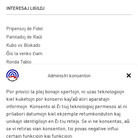
INTERESAJ LIGILOJ
Pripensoj de Fidel
Paroladoj de Raúl
Kubo vs Blokado
Ĝis la venko ĉiam
Ronda Tablo
Kialoj de Kubo
Administri konsenton
Por provizi la plej bonajn spertojn, ni uzas teknologiojn
kiel kuketojn por konservi kaj/aŭ aliri aparatajn
informojn. Konsento al ĉi tiuj teknologioj permesos al ni
prilabori datumojn kiel ekzemple retumkonduton kaj
unikajn identigilojn en ĉi tiu retejo. Se vi ne konsentas, aŭ
se vi retiras vian konsenton, tio povas negative influi
certajn funkciojn kaj funkciojn.