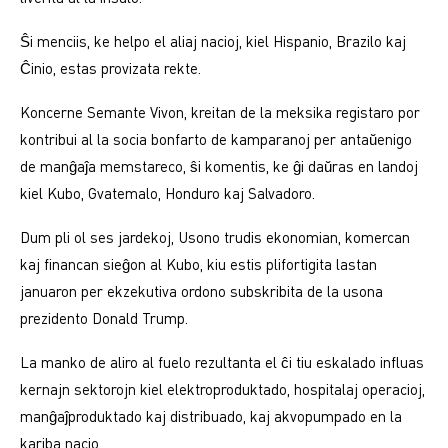
Ŝi menciis, ke helpo el aliaj nacioj, kiel Hispanio, Brazilo kaj
Ĉinio, estas provizata rekte.
Koncerne Semante Vivon, kreitan de la meksika registaro por
kontribui al la socia bonfarto de kamparanoj per antaŭenigo
de manĝaĵa memstareco, ŝi komentis, ke ĝi daŭras en landoj
kiel Kubo, Gvatemalo, Honduro kaj Salvadoro.
Dum pli ol ses jardekoj, Usono trudis ekonomian, komercan
kaj financan sieĝon al Kubo, kiu estis plifortigita lastan
januaron per ekzekutiva ordono subskribita de la usona
prezidento Donald Trump.
La manko de aliro al fuelo rezultanta el ĉi tiu eskalado influas
kernajn sektorojn kiel elektroproduktado, hospitalaj operacioj,
manĝaĵproduktado kaj distribuado, kaj akvopumpado en la
kariba nacio.