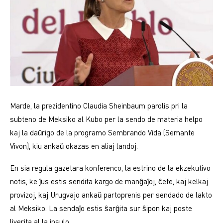
Marde, la prezidentino Claudia Sheinbaum parolis pri la
subteno de Meksiko al Kubo per la sendo de materia helpo
kaj la daŭrigo de la programo Sembrando Vida (Semante
Vivon), kiu ankaŭ okazas en aliaj landoj.
En sia regula gazetara konferenco, la estrino de la ekzekutivo
notis, ke ĵus estis sendita kargo de manĝaĵoj, ĉefe, kaj kelkaj
provizoj, kaj Urugvajo ankaŭ partoprenis per sendado de lakto
al Meksiko. La sendaĵo estis ŝarĝita sur ŝipon kaj poste
liverita al la insulo.