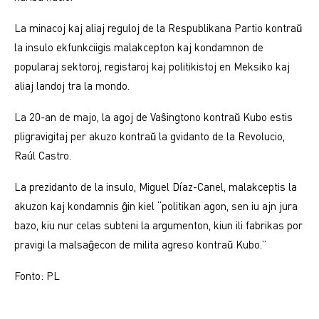
La minacoj kaj aliaj reguloj de la Respublikana Partio kontraŭ
la insulo ekfunkciigis malakcepton kaj kondamnon de
popularaj sektoroj, registaroj kaj politikistoj en Meksiko kaj
aliaj landoj tra la mondo.
La 20-an de majo, la agoj de Vaŝingtono kontraŭ Kubo estis
pligravigitaj per akuzo kontraŭ la gvidanto de la Revolucio,
Raúl Castro.
La prezidanto de la insulo, Miguel Díaz-Canel, malakceptis la
akuzon kaj kondamnis ĝin kiel “politikan agon, sen iu ajn jura
bazo, kiu nur celas subteni la argumenton, kiun ili fabrikas por
pravigi la malsaĝecon de milita agreso kontraŭ Kubo.”
Fonto: PL