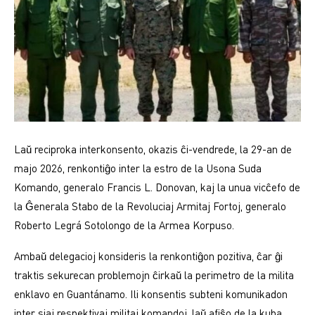
Laŭ reciproka interkonsento, okazis ĉi-vendrede, la 29-an de
majo 2026, renkontiĝo inter la estro de la Usona Suda
Komando, generalo Francis L. Donovan, kaj la unua vicĉefo de
la Ĝenerala Stabo de la Revoluciaj Armitaj Fortoj, generalo
Roberto Legrá Sotolongo de la Armea Korpuso.
Ambaŭ delegacioj konsideris la renkontiĝon pozitiva, ĉar ĝi
traktis sekurecan problemojn ĉirkaŭ la perimetro de la milita
enklavo en Guantánamo. Ili konsentis subteni komunikadon
inter siaj respektivaj militaj komandoj, laŭ afiŝo de la kuba