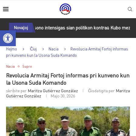
Kubo
Novaĵoj
Usono intensigas sian politikon kontraŭ Kubo meze de ĉiam 
Open toolbar
Hejmo
Ĉiuj
Nacia
Revolucia Armitaj Fortoj informas
pri kunveno kun la Usona Suda Komando
Nacia
Supre
Revolucia Armitaj Fortoj informas pri kunveno kun
la Usona Suda Komando
skribite per
Maritza Gutiérrez González
Ĝisdatigita per
Maritza
Gutiérrez González
Majo 30, 2026