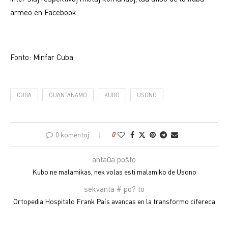
armeo en Facebook.
Fonto: Minfar Cuba
CUBA
GUANTÁNAMO
KUBO
USONO
0 komentoj
0
antaŭa poŝto
Kubo ne malamikas, nek volas esti malamiko de Usono
sekvanta # po? to
Ortopedia Hospitalo Frank País avancas en la transformo cifereca