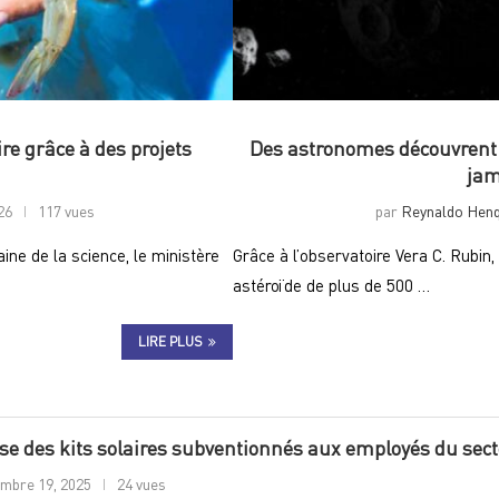
re grâce à des projets
Des astronomes découvrent u
jam
26
117 vues
par
Reynaldo Hen
e de la science, le ministère
Grâce à l’observatoire Vera C. Rubi
astéroïde de plus de 500 …
LIRE PLUS
se des kits solaires subventionnés aux employés du sect
mbre 19, 2025
24 vues