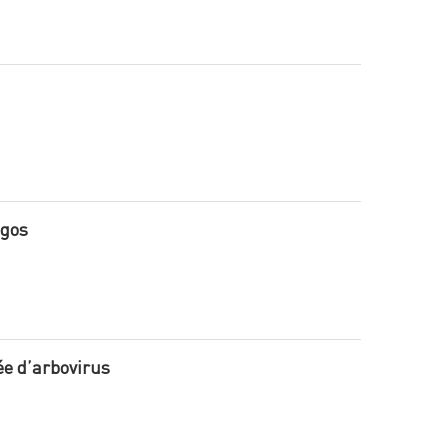
egos
née d’arbovirus