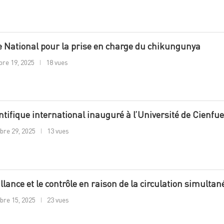
le National pour la prise en charge du chikungunya
re 19, 2025
18 vues
ntifique international inauguré à l’Université de Cienfu
bre 29, 2025
13 vues
llance et le contrôle en raison de la circulation simulta
bre 15, 2025
23 vues