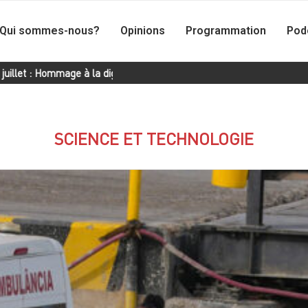
Qui sommes-nous?
Opinions
Programmation
Pod
mage à la dignité et à l’héroïsme des Cubains
Cuba compte su
SCIENCE ET TECHNOLOGIE