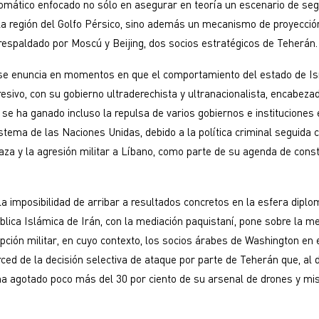
plomático enfocado no sólo en asegurar en teoría un escenario de se
la región del Golfo Pérsico, sino además un mecanismo de proyección
respaldado por Moscú y Beijing, dos socios estratégicos de Teherán.
a se enuncia en momentos en que el comportamiento del estado de Is
ivo, con su gobierno ultraderechista y ultranacionalista, encabeza
se ha ganado incluso la repulsa de varios gobiernos e instituciones
istema de las Naciones Unidas, debido a la política criminal seguida 
aza y la agresión militar a Líbano, como parte de su agenda de const
la imposibilidad de arribar a resultados concretos en la esfera diplo
lica Islámica de Irán, con la mediación paquistaní, pone sobre la 
opción militar, en cuyo contexto, los socios árabes de Washington en e
ed de la decisión selectiva de ataque por parte de Teherán que, al d
ha agotado poco más del 30 por ciento de su arsenal de drones y mis