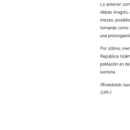
Lo anterior cor
Abbas Aragchi, 
meses; posibili
tomando como re
una prolongació
Por último, mer
República Islám
población en de
sionista.
(Rodobaldo Isas
CIPI-)