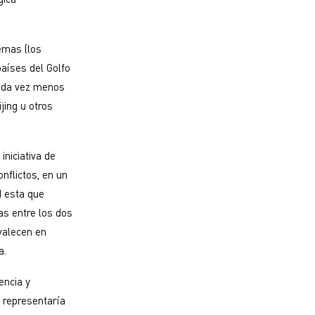
emas (los
países del Golfo
cada vez menos
jing u otros
niciativa de
nflictos, en un
d esta que
as entre los dos
valecen en
a.
encia y
, representaría