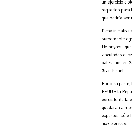
un ejercicio di
requerido para 
que podría ser 
Dicha iniciativ
sumamente agres
Netanyahu, que 
vinculadas al s
palestinos en G
Gran Israel.
Por otra parte, 
EEUU y la Repúb
persistente la 
quedaran a merc
expertos, sólo 
hipersónicos.