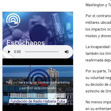
Washington y Te
Por el contrari
militares ubica
los impactos oc
misiles y drone
La incapacidad
también los lím
reafirmada depe
Por su parte, T
su voluntad neg
Haz clic para aceptar cookies de marketing
su decisión de 
y permitir este contenido
estrecho de Or
No menos impor
en su enfrentam