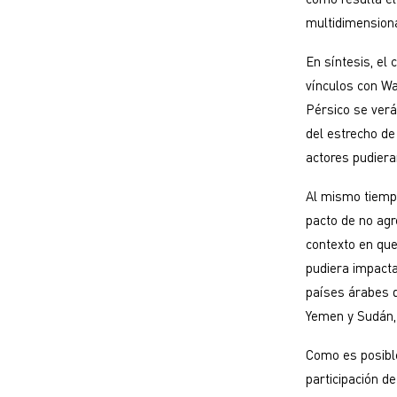
multidimensiona
En síntesis, el
vínculos con Wa
Pérsico se ver
del estrecho de
actores pudiera
Al mismo tiempo
pacto de no agre
contexto en que
pudiera impacta
países árabes d
Yemen y Sudán, 
Como es posible
participación de