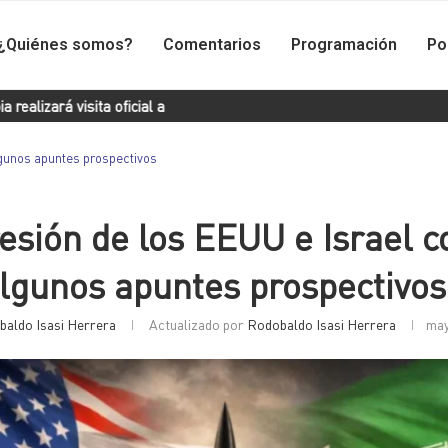
¿Quiénes somos?
Comentarios
Programación
Po
isita oficial a Cuba
Presentan “Colección Revolución», un puente
algunos apuntes prospectivos
esión de los EEUU e Israel c
algunos apuntes prospectivos
aldo Isasi Herrera
Actualizado por
Rodobaldo Isasi Herrera
may