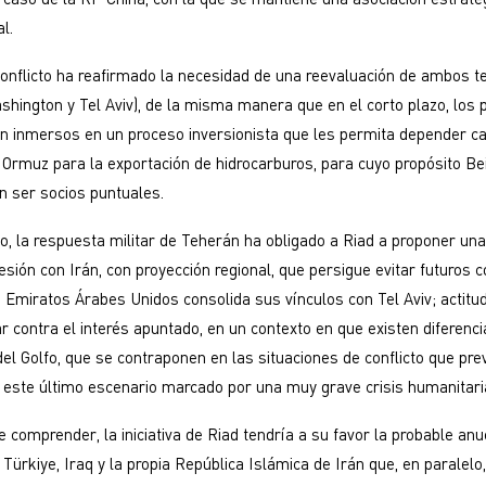
l.
 conflicto ha reafirmado la necesidad de una reevaluación de ambos t
shington y Tel Aviv), de la misma manera que en el corto plazo, los 
án inmersos en un proceso inversionista que les permita depender 
 Ormuz para la exportación de hidrocarburos, para cuyo propósito Bei
n ser socios puntuales.
, la respuesta militar de Teherán ha obligado a Riad a proponer una i
sión con Irán, con proyección regional, que persigue evitar futuros co
 Emiratos Árabes Unidos consolida sus vínculos con Tel Aviv; actitu
r contra el interés apuntado, en un contexto en que existen diferenci
el Golfo, que se contraponen en las situaciones de conflicto que pre
este último escenario marcado por una muy grave crisis humanitari
 comprender, la iniciativa de Riad tendría a su favor la probable anu
 Türkiye, Iraq y la propia República Islámica de Irán que, en paralelo