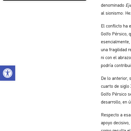
denominado
Ej
al sionismo: He
El conflicto ha
Golfo Pérsico,
esencialmente, 
una fragilidad r
ni con el abraz
Abrir barra de herramientas
podría contribui
De lo anterior, 
cuarto de siglo 
Golfo Pérsico s
desarrollo, en ú
Respecto a esa 
apoyo decisivo,
como resulta el