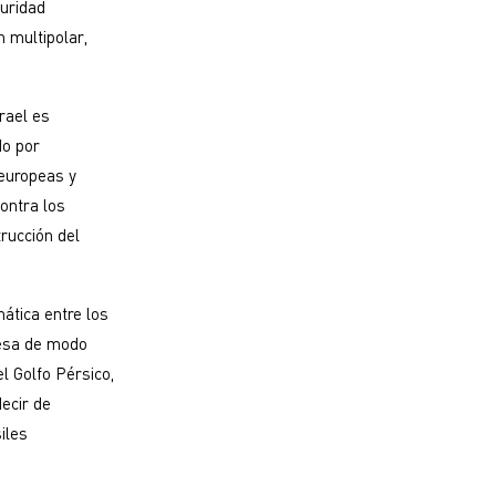
guridad
 multipolar,
rael es
do por
 europeas y
contra los
rucción del
mática entre los
mesa de modo
l Golfo Pérsico,
ecir de
iles