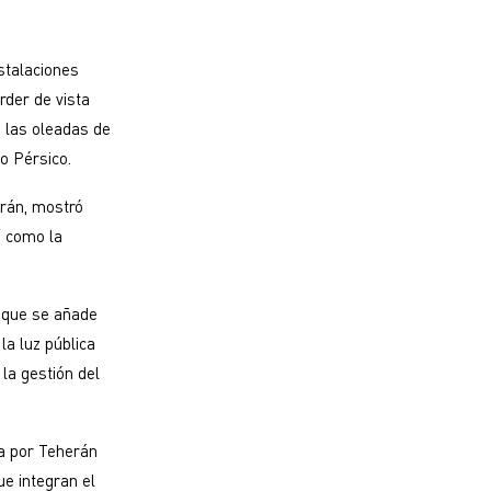
stalaciones
rder de vista
a las oleadas de
o Pérsico.
rán, mostró
í como la
 que se añade
la luz pública
la gestión del
a por Teherán
ue integran el