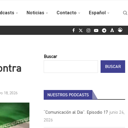
dcasts
Noticias
Contacto
Español
 entre Fidel y los jóvenes
Operación Cuba Va: cien años, cien es
Buscar
ontra
BUSCAR
o 18, 2026
NUESTROS PODCASTS
“Comunicación al Dia”. Episodio 17
junio 24,
2026