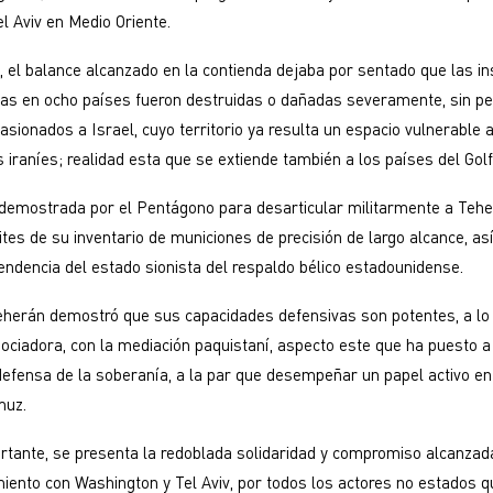
l Aviv en Medio Oriente.
o, el balance alcanzado en la contienda dejaba por sentado que las in
das en ocho países fueron destruidas o dañadas severamente, sin pe
asionados a Israel, cuyo territorio ya resulta un espacio vulnerable 
s iraníes; realidad esta que se extiende también a los países del Golf
 demostrada por el Pentágono para desarticular militarmente a Tehe
ites de su inventario de municiones de precisión de largo alcance, as
ndencia del estado sionista del respaldo bélico estadounidense.
eherán demostró que sus capacidades defensivas son potentes, a lo
ociadora, con la mediación paquistaní, aspecto este que ha puesto a 
defensa de la soberanía, a la par que desempeñar un papel activo en 
muz.
tante, se presenta la redoblada solidaridad y compromiso alcanzad
iento con Washington y Tel Aviv, por todos los actores no estados q