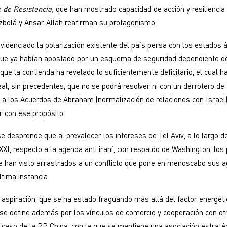
e de Resistencia,
que han mostrado capacidad de acción y resiliencia
zbolá y Ansar Allah reafirman su protagonismo.
 evidenciado la polarización existente del país persa con los estados
 que ya habían apostado por un esquema de seguridad dependiente d
que la contienda ha revelado lo suficientemente deficitario, el cual h
eal, sin precedentes, que no se podrá resolver ni con un derrotero de 
o a los Acuerdos de Abraham (normalización de relaciones con Israel) 
r con ese propósito.
se desprende que al prevalecer los intereses de Tel Aviv, a lo largo 
XXI, respecto a la agenda anti iraní, con respaldo de Washington, los
e han visto arrastrados a un conflicto que pone en menoscabo sus 
ltima instancia.
aspiración, que se ha estado fraguando más allá del factor energéti
 se define además por los vínculos de comercio y cooperación con ot
 caso de la RP China, con la que se mantiene una asociación estraté