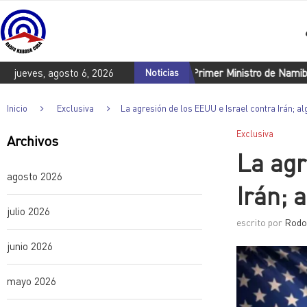
 cien años, cien escuelas
jueves, agosto 6, 2026
Primer Ministro de Namibia realizará v
Noticias
Inicio
Exclusiva
La agresión de los EEUU e Israel contra Irán; 
Exclusiva
Archivos
La agr
agosto 2026
Irán; 
julio 2026
escrito por
Rodob
junio 2026
mayo 2026