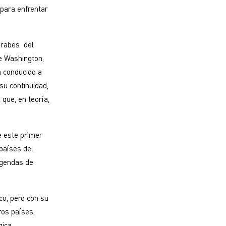
 para enfrentar
 árabes del
e Washington,
a conducido a
su continuidad,
que, en teoría,
de este primer
 países del
agendas de
co, pero con su
ros países,
gica