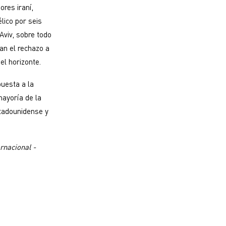
res iraní,
lico por seis
viv, sobre todo
an el rechazo a
el horizonte.
puesta a la
mayoría de la
stadounidense y
rnacional -